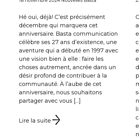
18 novembre 2024
Nouvelles Basta
2
Hé oui, déjà! C’est précisément
C
décembre qui marquera cet
a
anniversaire. Basta communication
e
célèbre ses 27 ans d’existence, une
c
aventure qui a débuté en 1997 avec
e
une vision bien à elle : faire les
e
choses autrement, ancrée dans un
d
désir profond de contribuer à la
p
communauté. À l’aube de cet
m
anniversaire, nous souhaitons
s
partager avec vous […]
n
l
c
Lire la suite
e
n