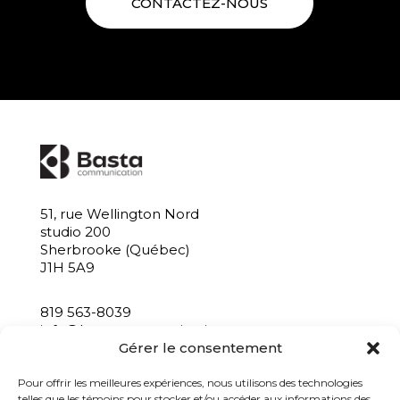
CONTACTEZ-NOUS
51, rue Wellington Nord
studio 200
Sherbrooke (Québec)
J1H 5A9
819 563-8039
info@bastacommunication.ca
Gérer le consentement
INSCRIVEZ-VOUS À NOTRE INFOLETTRE
Pour offrir les meilleures expériences, nous utilisons des technologies
telles que les témoins pour stocker et/ou accéder aux informations des