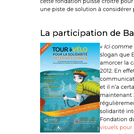
cette fondation puisse croître pou
une piste de solution à considérer p
La participation de 
« Ici comme 
slogan que 
amorcer la 
2012. En effe
communicati
et il n’a ce
maintenant 
régulièreme
solidarité in
Fondation du
visuels pour