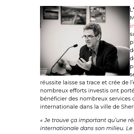
L
M
i
s
p
d
d
p
s
réussite laisse sa trace et crée de 
nombreux efforts investis ont porté
bénéficier des nombreux services 
internationale dans la ville de She
« Je trouve ça important qu’une r
internationale dans son milieu. Le 