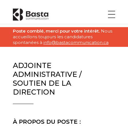
Poste comblé, merci pour votre intérêt.
Nous
accueillons toujours les candidatures
spontanées à
info@bastacommunication.ca
ADJOINTE
ADMINISTRATIVE /
SOUTIEN DE LA
DIRECTION
À PROPOS DU POSTE :