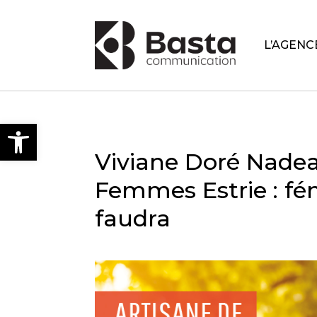
L’AGENC
Open toolbar
Viviane Doré Nadea
Femmes Estrie : fém
faudra