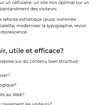
r un cellulaire, un site non optimal sur un
nstantanément des visiteurs.
une refonte esthétique (aussi nommée
a palette, moderniser la typographie, revoir
arborescence.
ir, utile et efficace?
epose sur du contenu bien structuré :
ouver?
logique?
ptés au Web?
s clairement les visiteurs?